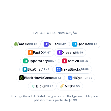
PARCEIROS DE NAVEGAÇÃO
aat.ee
MiFar
Qoo.IM
DR
48
DR
42
DR
43
FastD
Xlayers
DR
47
DR
49
Upperstory
XemVIP
DR
57
DR
56
SkaChat
NexaBlocks
DR
46
DR
58
BlackHawkGame
HiCyou
DR
73
DR
51
BigKr
MF8
DR
45
DR
50
Envio grátis + link Dofollow grátis com Badge; ou publique em
plataformas a partir de $6.99