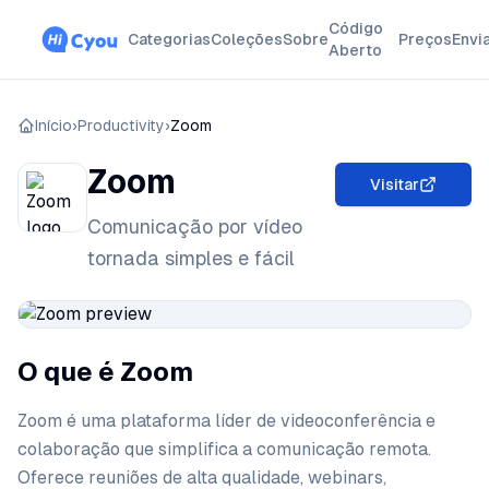
Código
Categorias
Coleções
Sobre
Preços
Envi
Aberto
Início
›
Productivity
›
Zoom
Zoom
Visitar
Comunicação por vídeo
tornada simples e fácil
O que é Zoom
Zoom é uma plataforma líder de videoconferência e
colaboração que simplifica a comunicação remota.
Oferece reuniões de alta qualidade, webinars,