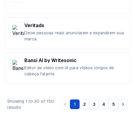
Veritads
Deixe pessoas reais anunciarem e expandirem sua
marca.
Bansi AI by Writesonic
Editor de vídeo com IA para vídeos longos de
cabeça falante
Showing
1
to
30
of
150
1
2
3
4
5
Previous page
Next 
results