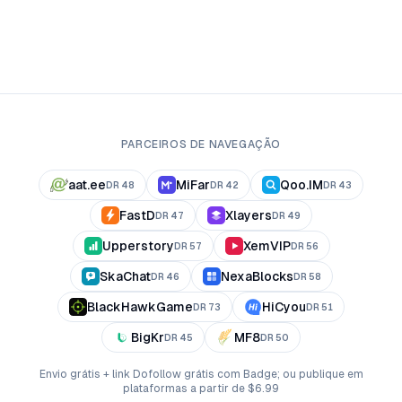
PARCEIROS DE NAVEGAÇÃO
aat.ee
MiFar
Qoo.IM
DR
48
DR
42
DR
43
FastD
Xlayers
DR
47
DR
49
Upperstory
XemVIP
DR
57
DR
56
SkaChat
NexaBlocks
DR
46
DR
58
BlackHawkGame
HiCyou
DR
73
DR
51
BigKr
MF8
DR
45
DR
50
Envio grátis + link Dofollow grátis com Badge; ou publique em
plataformas a partir de $6.99