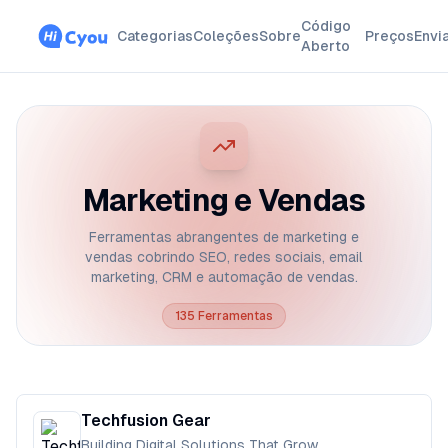
Código
Categorias
Coleções
Sobre
Preços
Envi
Aberto
Marketing e Vendas
Ferramentas abrangentes de marketing e
vendas cobrindo SEO, redes sociais, email
marketing, CRM e automação de vendas.
135
Ferramentas
Techfusion Gear
Building Digital Solutions That Grow