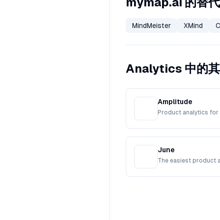
mymap.ai 的替
MindMeister
XMind
C
Analytics 中
Amplitude
Product analytics fo
June
The easiest product a