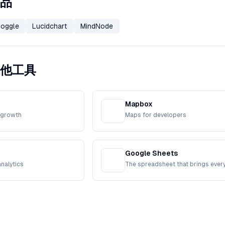
代品
oggle
Lucidchart
MindNode
的其他工具
Mapbox
r growth
Maps for developers
Google Sheets
nalytics
The spreadsheet that brings ever