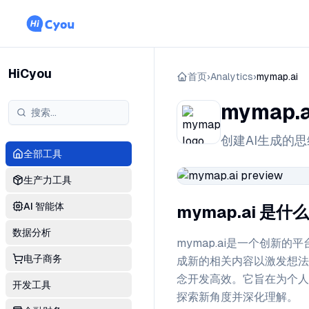
HiCyou
首页
›
Analytics
›
mymap.ai
mymap.a
创建AI生成的
全部工具
生产力工具
AI 智能体
mymap.ai 是什么
数据分析
mymap.ai是一个创新
电子商务
成新的相关内容以激发想法
念开发高效。它旨在为个人
开发工具
探索新角度并深化理解。