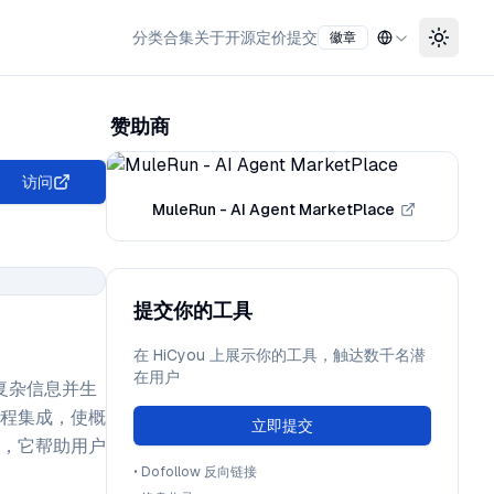
分类
合集
关于
开源
定价
提交
徽章
Toggle
赞助商
访问
MuleRun - AI Agent MarketPlace
提交你的工具
在 HiCyou 上展示你的工具，触达数千名潜
在用户
化复杂信息并生
程集成，使概
立即提交
，它帮助用户
•
Dofollow 反向链接