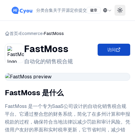
分类
合集
关于
开源
定价
提交
徽章
Toggle
首页
›
Ecommerce
›
FastMoss
FastMoss
访问
自动化的销售税合规
FastMoss 是什么
FastMoss 是一个专为SaaS公司设计的自动化销售税合规
平台。它通过整合您的财务系统，简化了在多州计算和申报
税款的过程，确保符合当地法律以减少罚款和审计风险。凭
借用户友好的界面和实时税率更新，它节省时间，减少错