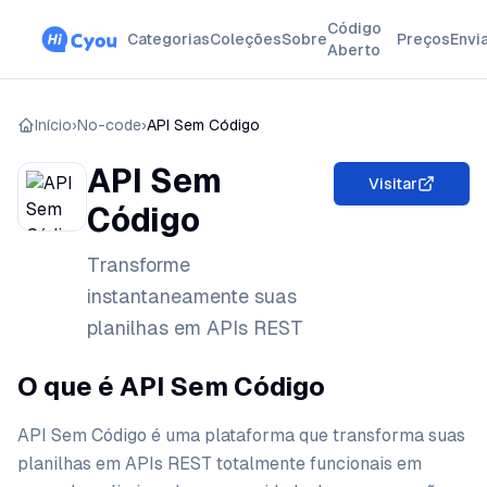
Código
Categorias
Coleções
Sobre
Preços
Envi
Aberto
Início
›
No-code
›
API Sem Código
API Sem
Visitar
Código
Transforme
instantaneamente suas
planilhas em APIs REST
O que é API Sem Código
API Sem Código é uma plataforma que transforma suas
planilhas em APIs REST totalmente funcionais em