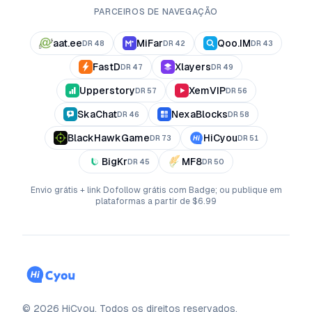
PARCEIROS DE NAVEGAÇÃO
aat.ee
MiFar
Qoo.IM
DR
48
DR
42
DR
43
FastD
Xlayers
DR
47
DR
49
Upperstory
XemVIP
DR
57
DR
56
SkaChat
NexaBlocks
DR
46
DR
58
BlackHawkGame
HiCyou
DR
73
DR
51
BigKr
MF8
DR
45
DR
50
Envio grátis + link Dofollow grátis com Badge; ou publique em
plataformas a partir de $6.99
©
2026
HiCyou
.
Todos os direitos reservados.