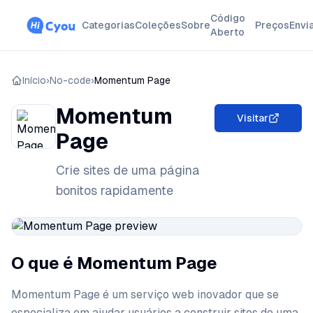
Código
Categorias
Coleções
Sobre
Preços
Envi
Aberto
Início
›
No-code
›
Momentum Page
Momentum
Visitar
Page
Crie sites de uma página
bonitos rapidamente
O que é Momentum Page
Momentum Page é um serviço web inovador que se
especializa em ajudar usuários a construir sites de uma