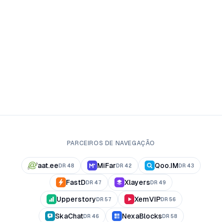
PARCEIROS DE NAVEGAÇÃO
aat.ee
MiFar
Qoo.IM
DR
48
DR
42
DR
43
FastD
Xlayers
DR
47
DR
49
Upperstory
XemVIP
DR
57
DR
56
SkaChat
NexaBlocks
DR
46
DR
58