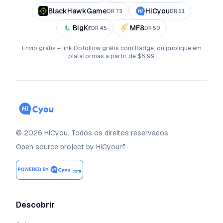
BlackHawkGame
HiCyou
DR
73
DR
51
BigKr
MF8
DR
45
DR
50
Envio grátis + link Dofollow grátis com Badge; ou publique em
plataformas a partir de $6.99
©
2026
HiCyou
.
Todos os direitos reservados.
Open source project by
HiCyou
Descobrir