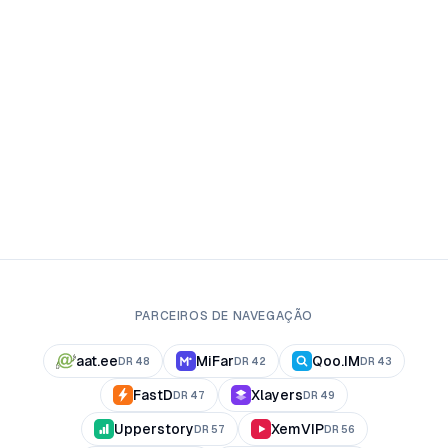
PARCEIROS DE NAVEGAÇÃO
aat.ee
MiFar
Qoo.IM
DR
48
DR
42
DR
43
FastD
Xlayers
DR
47
DR
49
Upperstory
XemVIP
DR
57
DR
56