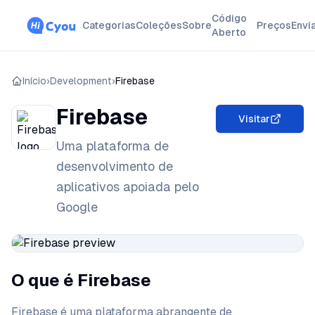
Código
Categorias
Coleções
Sobre
Preços
Envi
Aberto
Início
›
Development
›
Firebase
Firebase
Visitar
Uma plataforma de
desenvolvimento de
aplicativos apoiada pelo
Google
O que é Firebase
Firebase é uma plataforma abrangente de