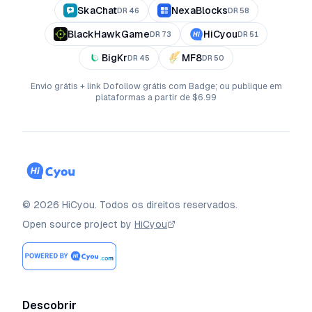
SkaChat
NexaBlocks
DR
46
DR
58
BlackHawkGame
HiCyou
DR
73
DR
51
BigKr
MF8
DR
45
DR
50
Envio grátis + link Dofollow grátis com Badge; ou publique em
plataformas a partir de $6.99
©
2026
HiCyou
.
Todos os direitos reservados.
Open source project by
HiCyou
Descobrir