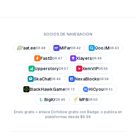
SOCIOS DE NAVEGACIÓN
aat.ee
MiFar
Qoo.IM
DR
48
DR
42
DR
43
FastD
Xlayers
DR
47
DR
49
Upperstory
XemVIP
DR
57
DR
56
SkaChat
NexaBlocks
DR
46
DR
58
BlackHawkGame
HiCyou
DR
73
DR
51
BigKr
MF8
DR
45
DR
50
Envío gratis + enlace Dofollow gratis con Badge; o publica en
plataformas desde $6.99