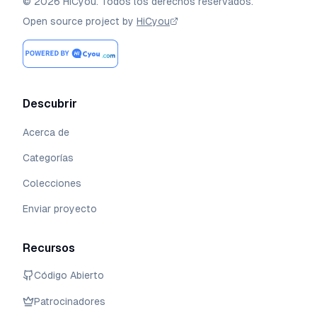
©
2026
HiCyou
.
Todos los derechos reservados.
Open source project by
HiCyou
Descubrir
Acerca de
Categorías
Colecciones
Enviar proyecto
Recursos
Código Abierto
Patrocinadores