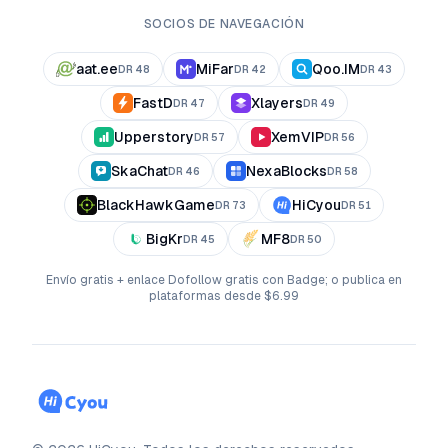
SOCIOS DE NAVEGACIÓN
aat.ee
MiFar
Qoo.IM
DR
48
DR
42
DR
43
FastD
Xlayers
DR
47
DR
49
Upperstory
XemVIP
DR
57
DR
56
SkaChat
NexaBlocks
DR
46
DR
58
BlackHawkGame
HiCyou
DR
73
DR
51
BigKr
MF8
DR
45
DR
50
Envío gratis + enlace Dofollow gratis con Badge; o publica en
plataformas desde $6.99