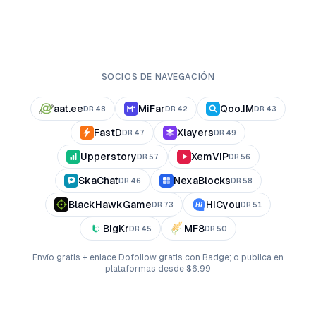
SOCIOS DE NAVEGACIÓN
aat.ee
MiFar
Qoo.IM
DR
48
DR
42
DR
43
FastD
Xlayers
DR
47
DR
49
Upperstory
XemVIP
DR
57
DR
56
SkaChat
NexaBlocks
DR
46
DR
58
BlackHawkGame
HiCyou
DR
73
DR
51
BigKr
MF8
DR
45
DR
50
Envío gratis + enlace Dofollow gratis con Badge; o publica en
plataformas desde $6.99