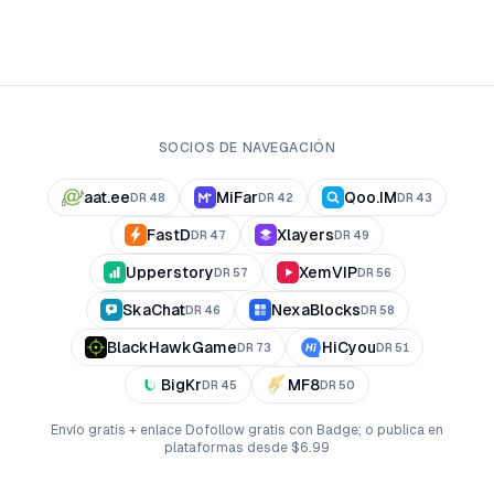
SOCIOS DE NAVEGACIÓN
aat.ee
MiFar
Qoo.IM
DR
48
DR
42
DR
43
FastD
Xlayers
DR
47
DR
49
Upperstory
XemVIP
DR
57
DR
56
SkaChat
NexaBlocks
DR
46
DR
58
BlackHawkGame
HiCyou
DR
73
DR
51
BigKr
MF8
DR
45
DR
50
Envío gratis + enlace Dofollow gratis con Badge; o publica en
plataformas desde $6.99