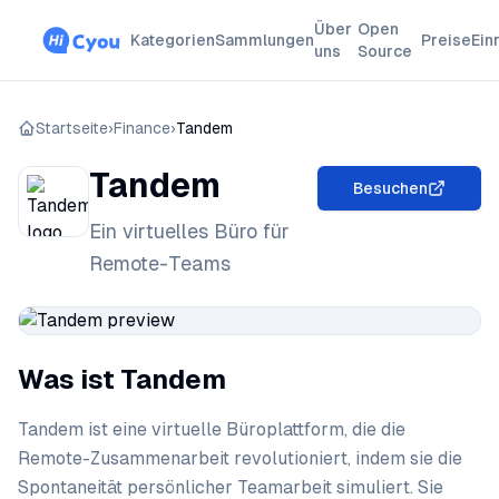
Über
Open
Kategorien
Sammlungen
Preise
Ein
uns
Source
Startseite
›
Finance
›
Tandem
Tandem
Besuchen
Ein virtuelles Büro für
Remote-Teams
Was ist Tandem
Tandem ist eine virtuelle Büroplattform, die die
Remote-Zusammenarbeit revolutioniert, indem sie die
Spontaneität persönlicher Teamarbeit simuliert. Sie