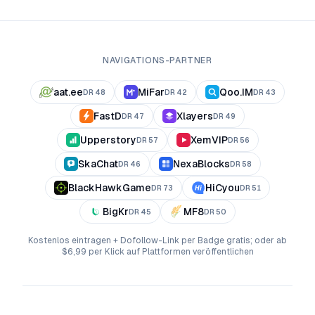
NAVIGATIONS-PARTNER
aat.ee
MiFar
Qoo.IM
DR
48
DR
42
DR
43
FastD
Xlayers
DR
47
DR
49
Upperstory
XemVIP
DR
57
DR
56
SkaChat
NexaBlocks
DR
46
DR
58
BlackHawkGame
HiCyou
DR
73
DR
51
BigKr
MF8
DR
45
DR
50
Kostenlos eintragen + Dofollow-Link per Badge gratis; oder ab
$6,99 per Klick auf Plattformen veröffentlichen