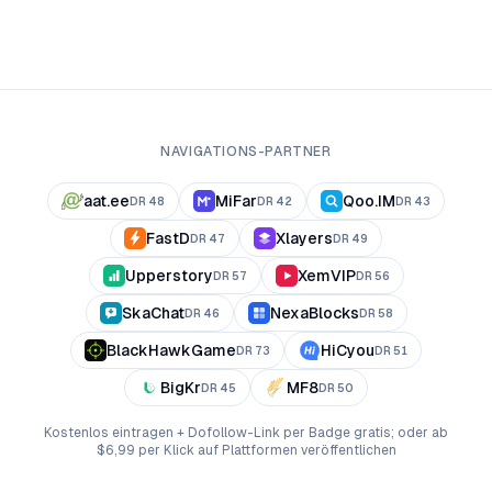
NAVIGATIONS-PARTNER
aat.ee
MiFar
Qoo.IM
DR
48
DR
42
DR
43
FastD
Xlayers
DR
47
DR
49
Upperstory
XemVIP
DR
57
DR
56
SkaChat
NexaBlocks
DR
46
DR
58
BlackHawkGame
HiCyou
DR
73
DR
51
BigKr
MF8
DR
45
DR
50
Kostenlos eintragen + Dofollow-Link per Badge gratis; oder ab
$6,99 per Klick auf Plattformen veröffentlichen