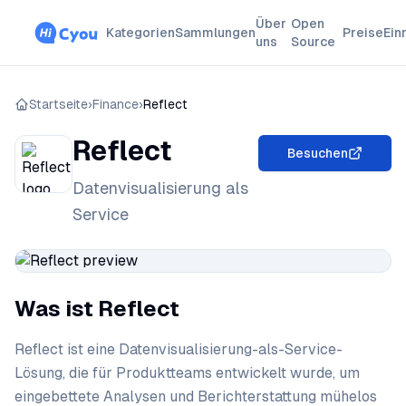
Über
Open
Kategorien
Sammlungen
Preise
Ein
uns
Source
Startseite
›
Finance
›
Reflect
Reflect
Besuchen
Datenvisualisierung als
Service
Was ist Reflect
Reflect ist eine Datenvisualisierung-als-Service-
Lösung, die für Produktteams entwickelt wurde, um
eingebettete Analysen und Berichterstattung mühelos