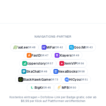
NAVIGATIONS-PARTNER
aat.ee
MiFar
Qoo.IM
DR
48
DR
42
DR
43
FastD
Xlayers
DR
47
DR
49
Upperstory
XemVIP
DR
57
DR
56
SkaChat
NexaBlocks
DR
46
DR
58
BlackHawkGame
HiCyou
DR
73
DR
51
BigKr
MF8
DR
45
DR
50
Kostenlos eintragen + Dofollow-Link per Badge gratis; oder ab
$6,99 per Klick auf Plattformen veröffentlichen