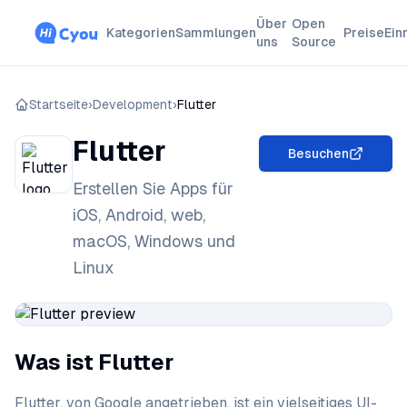
Über
Open
Kategorien
Sammlungen
Preise
Ein
uns
Source
Startseite
›
Development
›
Flutter
Flutter
Besuchen
Erstellen Sie Apps für
iOS, Android, web,
macOS, Windows und
Linux
Was ist Flutter
Flutter, von Google angetrieben, ist ein vielseitiges UI-