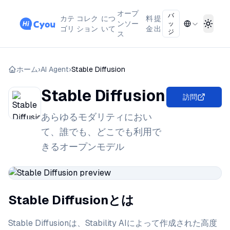
オープ
バ
カテ
コレク
につ
料
提
ンソー
ッ
Toggl
ゴリ
ション
いて
金
出
ジ
ス
ホーム
›
AI Agent
›
Stable Diffusion
Stable Diffusion
訪問
あらゆるモダリティにおい
て、誰でも、どこでも利用で
きるオープンモデル
Stable Diffusionとは
Stable Diffusionは、Stability AIによって作成された高度