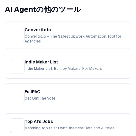
AI Agentの他のツール
Convertix.io
Convertix.io – The Safest Upwork Automation Tool for
Agencies
Indie Maker List
Indie Maker List: Built by Makers, For Makers
FullPAC
Get Out The Vote
Top AI’s Jobs
Matching top talent with the best Data and AI roles