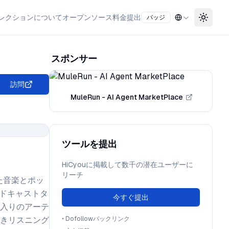
レクション
について
オープンソース
料金
提出
バッジ
Toggle
スポンサー
訪問
MuleRun - AI Agent MarketPlace
ツールを提出
HiCyouに掲載して数千の潜在ユーザーに
リーチ
た音楽とポッ
ッドキャストタ
今すぐ提出
入りのアーテ
きリスニング
•
Dofollowバックリンク