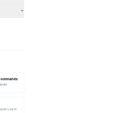
n Git Commands
ommands
ects Live in