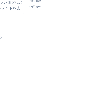
•
永久掲載
プションによ
•
無料から
ンメントを楽
ン