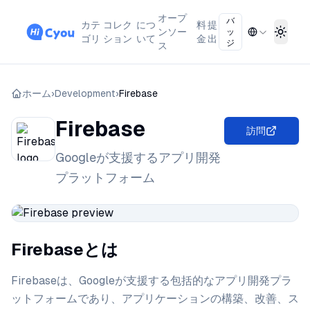
オープ
バ
カテ
コレク
につ
料
提
ンソー
ッ
Toggl
ゴリ
ション
いて
金
出
ジ
ス
ホーム
›
Development
›
Firebase
Firebase
訪問
Googleが支援するアプリ開発
プラットフォーム
Firebaseとは
Firebaseは、Googleが支援する包括的なアプリ開発プラ
ットフォームであり、アプリケーションの構築、改善、ス