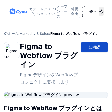
オープ
バ
カテ
コレク
につ
料
提
ンソー
ッ
Toggl
ゴリ
ション
いて
金
出
ジ
ス
ホーム
›
Marketing & Sales
›
Figma to Webflow プラグイン
Figma to
訪問
Webflow プラグ
イン
FigmaデザインをWebflowプ
ロジェクトに変換します
Figma to Webflow プラグインとは