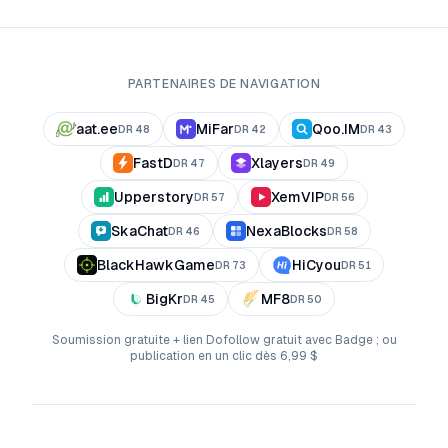
PARTENAIRES DE NAVIGATION
aat.ee
MiFar
Qoo.IM
DR
48
DR
42
DR
43
FastD
Xlayers
DR
47
DR
49
Upperstory
XemVIP
DR
57
DR
56
SkaChat
NexaBlocks
DR
46
DR
58
BlackHawkGame
HiCyou
DR
73
DR
51
BigKr
MF8
DR
45
DR
50
Soumission gratuite + lien Dofollow gratuit avec Badge ; ou
publication en un clic dès 6,99 $