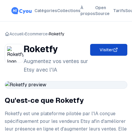
À
Open
Catégories
Collections
Tarifs
So
propos
Source
Accueil
›
Ecommerce
›
Roketfy
Roketfy
Visiter
Augmentez vos ventes sur
Etsy avec l'IA
Qu'est-ce que Roketfy
Roketfy est une plateforme pilotée par l'IA conçue
spécifiquement pour les vendeurs Etsy afin d'améliorer
leur présence en ligne et d'augmenter leurs ventes. Elle