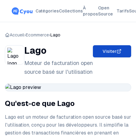
À
Open
Catégories
Collections
Tarifs
So
propos
Source
Accueil
›
Ecommerce
›
Lago
Lago
Visiter
Moteur de facturation open
source basé sur l'utilisation
Qu'est-ce que Lago
Lago est un moteur de facturation open source basé sur
l'utilisation, conçu pour les développeurs. Il simplifie la
gestion des transactions financières en prenant en