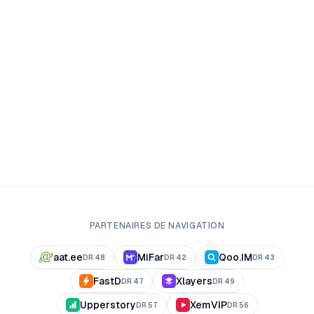
PARTENAIRES DE NAVIGATION
aat.ee
MiFar
Qoo.IM
DR
48
DR
42
DR
43
FastD
Xlayers
DR
47
DR
49
Upperstory
XemVIP
DR
57
DR
56