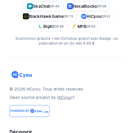
SkaChat
NexaBlocks
DR
46
DR
58
BlackHawkGame
HiCyou
DR
73
DR
51
BigKr
MF8
DR
45
DR
50
Soumission gratuite + lien Dofollow gratuit avec Badge ; ou
publication en un clic dès 6,99 $
©
2026
HiCyou
.
Tous droits réservés.
Open source project by
HiCyou
Découvrir