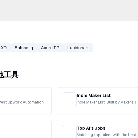
 XD
Balsamiq
Axure RP
Lucidchart
其他工具
Indie Maker List
afest Upwork Automation
Indie Maker List: Built by Makers, 
Top AI’s Jobs
Matching top talent with the best 