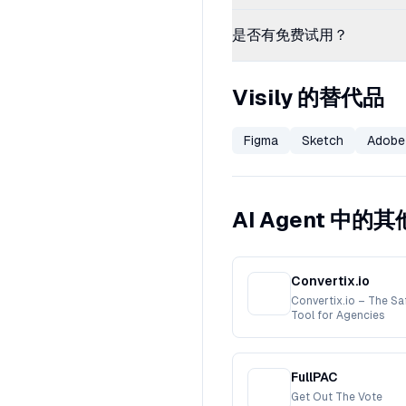
是否有免费试用？
Visily 的替代品
Figma
Sketch
Adobe
AI Agent 中的
Convertix.io
Convertix.io – The S
Tool for Agencies
FullPAC
Get Out The Vote