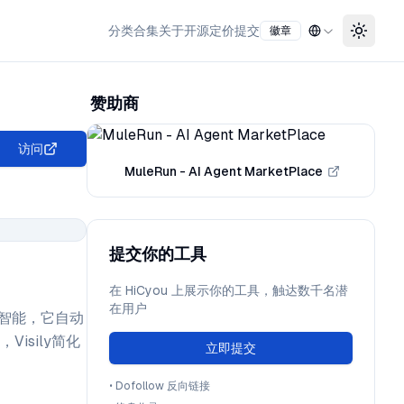
分类
合集
关于
开源
定价
提交
徽章
Toggle
赞助商
访问
MuleRun - AI Agent MarketPlace
提交你的工具
在 HiCyou 上展示你的工具，触达数千名潜
在用户
工智能，它自动
sily简化
立即提交
•
Dofollow 反向链接