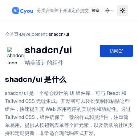
分类
合集
关于
开源
定价
提交
徽章
Toggle
首页
›
Development
›
shadcn/ui
shadcn/ui
访问
精美设计的组件
shadcn/ui 是什么
shadcn/ui 是一个精心设计的 UI 组件库，可与 React 和
Tailwind CSS 无缝集成。开发者可以轻松复制和粘贴这些
组件，快速提升其 Web 应用程序的美观性和功能性。通过
Tailwind CSS，组件确保了一致的样式和灵活性，注重简
单易用。提供从按钮到表单等全面元素，以及活跃的社区支
持和定期更新，非常适合现代响应式开发。