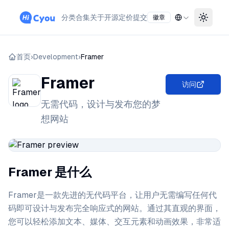
分类
合集
关于
开源
定价
提交
徽章
Toggle
首页
›
Development
›
Framer
Framer
访问
无需代码，设计与发布您的梦
想网站
Framer 是什么
Framer是一款先进的无代码平台，让用户无需编写任何代
码即可设计与发布完全响应式的网站。通过其直观的界面，
您可以轻松添加文本、媒体、交互元素和动画效果，非常适