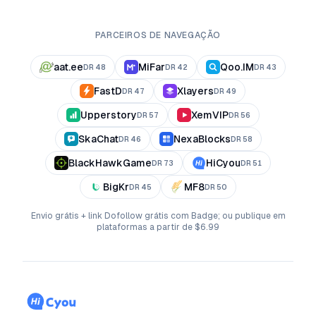
PARCEIROS DE NAVEGAÇÃO
aat.ee
MiFar
Qoo.IM
DR
48
DR
42
DR
43
FastD
Xlayers
DR
47
DR
49
Upperstory
XemVIP
DR
57
DR
56
SkaChat
NexaBlocks
DR
46
DR
58
BlackHawkGame
HiCyou
DR
73
DR
51
BigKr
MF8
DR
45
DR
50
Envio grátis + link Dofollow grátis com Badge; ou publique em
plataformas a partir de $6.99