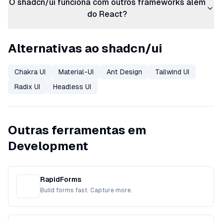
O shadcn/ui funciona com outros frameworks além
do React?
Alternativas ao shadcn/ui
Chakra UI
Material-UI
Ant Design
Tailwind UI
Radix UI
Headless UI
Outras ferramentas em
Development
RapidForms
Build forms fast. Capture more.