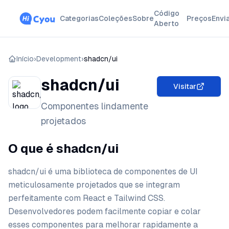
Código
Categorias
Coleções
Sobre
Preços
Envi
Aberto
Início
›
Development
›
shadcn/ui
shadcn/ui
Visitar
Componentes lindamente
projetados
O que é shadcn/ui
shadcn/ui é uma biblioteca de componentes de UI
meticulosamente projetados que se integram
perfeitamente com React e Tailwind CSS.
Desenvolvedores podem facilmente copiar e colar
esses componentes para melhorar rapidamente a