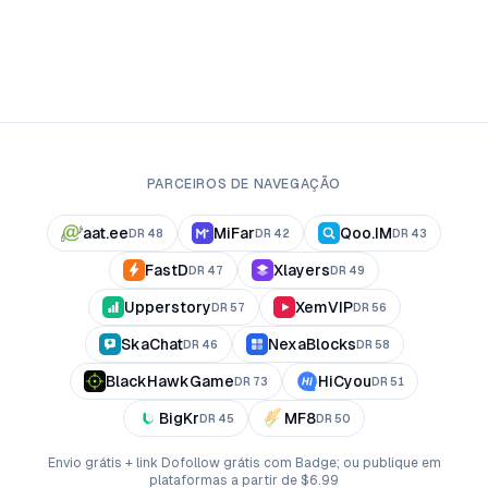
PARCEIROS DE NAVEGAÇÃO
aat.ee
MiFar
Qoo.IM
DR
48
DR
42
DR
43
FastD
Xlayers
DR
47
DR
49
Upperstory
XemVIP
DR
57
DR
56
SkaChat
NexaBlocks
DR
46
DR
58
BlackHawkGame
HiCyou
DR
73
DR
51
BigKr
MF8
DR
45
DR
50
Envio grátis + link Dofollow grátis com Badge; ou publique em
plataformas a partir de $6.99