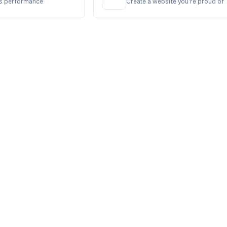
ves performance
Create a website you’re proud of