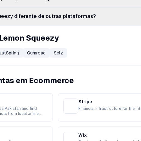
eezy diferente de outras plataformas?
o Lemon Squeezy
astSpring
Gumroad
Selz
entas em Ecommerce
Stripe
s Pakistan and find
Financial infrastructure for the in
cts from local online
Wix