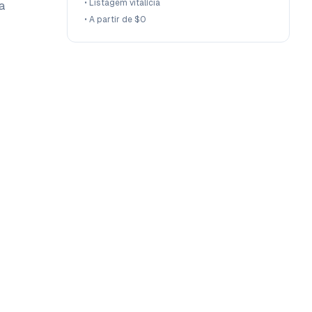
•
Listagem vitalícia
a
•
A partir de $0