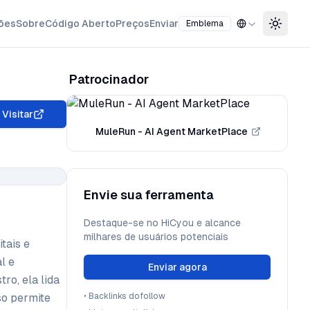
ões
Sobre
Código Aberto
Preços
Enviar
Emblema
Toggle
Patrocinador
Visitar
MuleRun - AI Agent MarketPlace
Envie sua ferramenta
Destaque-se no HiCyou e alcance
milhares de usuários potenciais
tais e
l e
Enviar agora
ro, ela lida
so permite
•
Backlinks dofollow