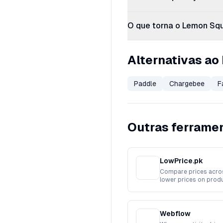
O que torna o Lemon Squ
Alternativas a
Paddle
Chargebee
F
Outras ferram
LowPrice.pk
Compare prices acros
lower prices on produ
stores.
Webflow