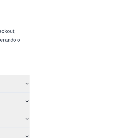
eckout,
lerando o