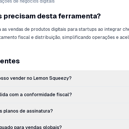
ções de negócios digitais
s precisam desta ferramenta?
as vendas de produtos digitais para startups ao integrar ch
atamento fiscal e distribuição, simplificando operações e ace
uentes
posso vender no Lemon Squeezy?
ida com a conformidade fiscal?
s planos de assinatura?
uado para vendas globais?