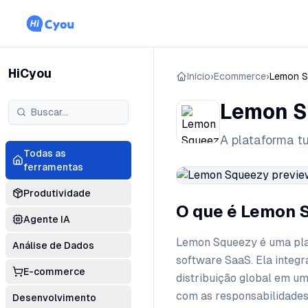
HiCyou
Início
›
Ecommerce
›
Lemon S
Lemon S
A plataforma t
Todas as
ferramentas
Produtividade
O que é Lemon 
Agente IA
Lemon Squeezy é uma plat
Análise de Dados
software SaaS. Ela integr
E-commerce
distribuição global em um
com as responsabilidades 
Desenvolvimento