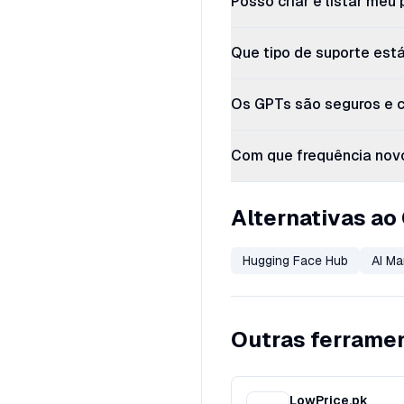
Posso criar e listar meu 
Que tipo de suporte está
Os GPTs são seguros e c
Com que frequência nov
Alternativas ao
Hugging Face Hub
AI Ma
Outras ferram
LowPrice.pk