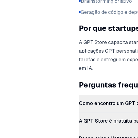
Brainstorming criativo
Geração de código e de
Por que startup
A GPT Store capacita star
aplicações GPT personali
tarefas e entreguem expe
em IA.
Perguntas freq
Como encontro um GPT q
A GPT Store é gratuita p