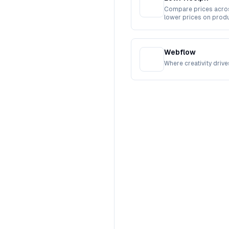
Compare prices acros
lower prices on produ
stores.
Webflow
Where creativity dri