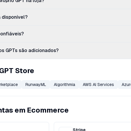
próprio GPT na loja?
 disponível?
onfiáveis?
os GPTs são adicionados?
 GPT Store
rketplace
RunwayML
Algorithmia
AWS AI Services
Azur
entas em Ecommerce
Stripe