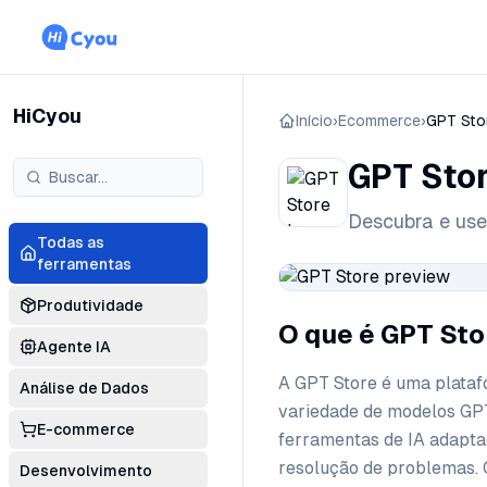
HiCyou
Início
›
Ecommerce
›
GPT Sto
GPT Sto
Descubra e use
Todas as
ferramentas
Produtividade
O que é GPT Sto
Agente IA
A GPT Store é uma plataf
Análise de Dados
variedade de modelos GPT
E-commerce
ferramentas de IA adaptad
resolução de problemas. C
Desenvolvimento