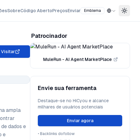
ões
Sobre
Código Aberto
Preços
Enviar
Emblema
Toggle
Patrocinador
Visitar
MuleRun - AI Agent MarketPlace
Envie sua ferramenta
Destaque-se no HiCyou e alcance
milhares de usuários potenciais
uma ampla
ontrar
Enviar agora
 de dados e
o e
•
Backlinks dofollow