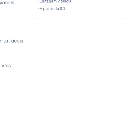
•
Listagem vitalícia
ionais,
•
A partir de $0
rta fáceis
íveis