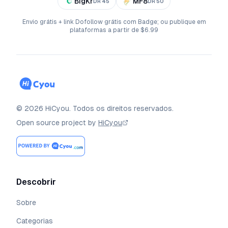
BigKr
MF8
DR
45
DR
50
Envio grátis + link Dofollow grátis com Badge; ou publique em
plataformas a partir de $6.99
©
2026
HiCyou
.
Todos os direitos reservados.
Open source project by
HiCyou
Descobrir
Sobre
Categorias