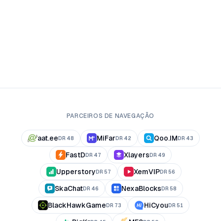
PARCEIROS DE NAVEGAÇÃO
aat.ee
MiFar
Qoo.IM
DR
48
DR
42
DR
43
FastD
Xlayers
DR
47
DR
49
Upperstory
XemVIP
DR
57
DR
56
SkaChat
NexaBlocks
DR
46
DR
58
BlackHawkGame
HiCyou
DR
73
DR
51