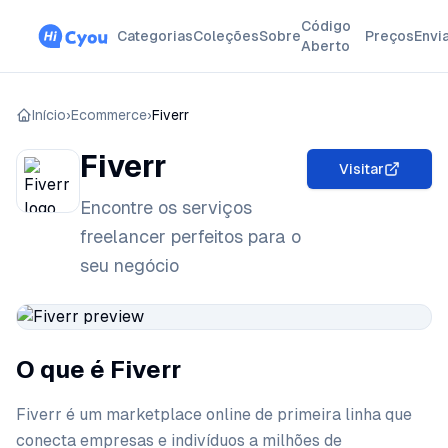
Código
Categorias
Coleções
Sobre
Preços
Envi
Aberto
Início
›
Ecommerce
›
Fiverr
Fiverr
Visitar
Encontre os serviços
freelancer perfeitos para o
seu negócio
O que é Fiverr
Fiverr é um marketplace online de primeira linha que
conecta empresas e indivíduos a milhões de