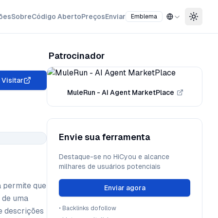
ões
Sobre
Código Aberto
Preços
Enviar
Emblema
Toggle
Patrocinador
Visitar
MuleRun - AI Agent MarketPlace
Envie sua ferramenta
Destaque-se no HiCyou e alcance
milhares de usuários potenciais
a permite que
Enviar agora
o de uma
•
Backlinks dofollow
e descrições