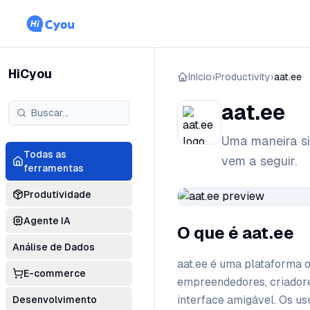
HiCyou
Início
›
Productivity
›
aat.ee
aat.ee
Uma maneira si
Todas as
vem a seguir.
ferramentas
Produtividade
Agente IA
O que é aat.ee
Análise de Dados
aat.ee é uma plataforma o
E-commerce
empreendedores, criador
interface amigável. Os u
Desenvolvimento