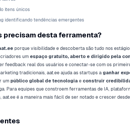
 itens únicos
ng identificando tendências emergentes
s precisam desta ferramenta?
aat.ee
porque visibilidade e descoberta são tudo nos estágios 
 criadores um
espaço gratuito, aberto e dirigido pela c
er feedback real dos usuários e conectar-se com os primeir
rketing tradicionais, aat.ee ajuda as startups a
ganhar exp
ar um
público global de tecnologia
e
construir credibili
. Para equipes que constroem ferramentas de IA, platafor
, aat.ee é a maneira mais fácil de ser notado e crescer desde
uentes