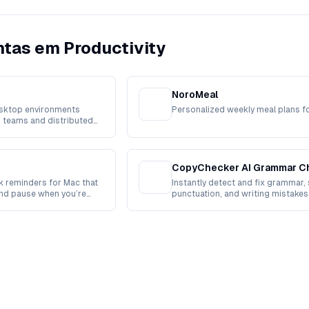
tas em Productivity
NoroMeal
sktop environments
Personalized weekly meal plans f
 teams and distributed
CopyChecker AI Grammar C
 reminders for Mac that
Instantly detect and fix grammar, 
and pause when you’re
punctuation, and writing mistakes
powered accuracy.