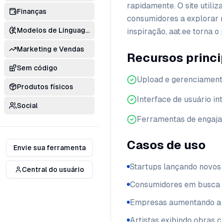
rapidamente. O site utili
Finanças
consumidores a explorar 
Modelos de Linguagem
inspiração, aat.ee torna 
Marketing e Vendas
Recursos princi
Sem código
Upload e gerenciament
Produtos físicos
Interface de usuário int
Social
Ferramentas de engaj
Casos de uso
Envie sua ferramenta
Startups lançando novos
Central do usuário
Consumidores em busca 
Empresas aumentando a v
Artistas exibindo obras c