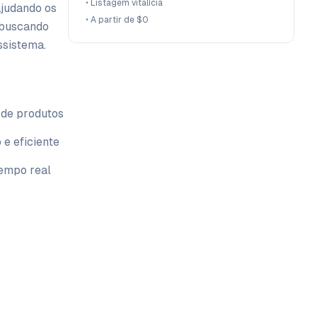
•
Listagem vitalícia
ajudando os
•
A partir de $0
 buscando
ssistema.
de produtos
 e eficiente
tempo real