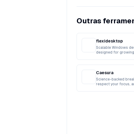
Outras ferramen
flexidesktop
Scalable Windows de
designed for growing
workforces.
Caesura
Science-backed break
respect your focus, 
busy.