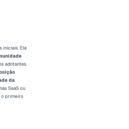
iniciais. Ele
omunidade
os adotantes.
osição
dade da
mas SaaS ou
 o primeiro