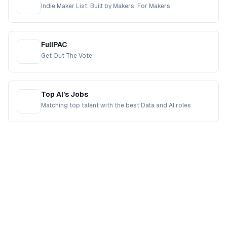
Indie Maker List: Built by Makers, For Makers
FullPAC
Get Out The Vote
Top AI’s Jobs
Matching top talent with the best Data and AI roles