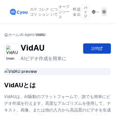
オープ
バ
カテ
コレク
につ
料
提
ンソー
ッ
Toggl
ゴリ
ション
いて
金
出
ジ
ス
ホーム
›
AI Agent
›
VidAU
VidAU
訪問
AIビデオ作成を簡単に
VidAUとは
VidAUは、AI駆動のプラットフォームで、誰でも簡単にビ
デオ作成を行えます。高度なアルゴリズムを使用して、テ
キスト、画像、または他の入力から高品質のビデオを生成