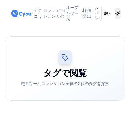
オープ
バ
カテ
コレク
につ
料
提
ンソー
ッ
Toggl
ゴリ
ション
いて
金
出
ジ
ス
タグで閲覧
厳選ツールコレクション全体の0個のタグを探索