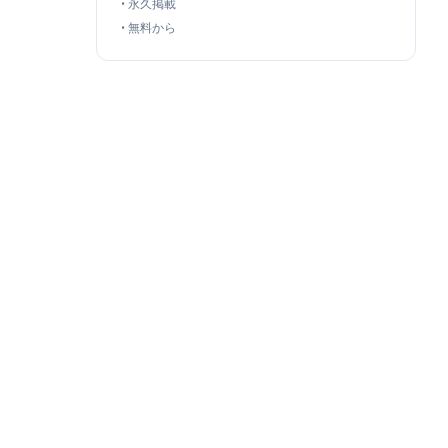
•
永久掲載
•
無料から