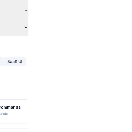
SaaS UI
n Git Commands
ommands