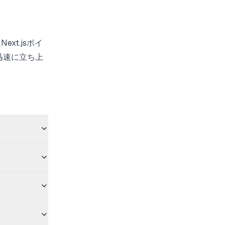
xt.jsボイ
迅速に立ち上