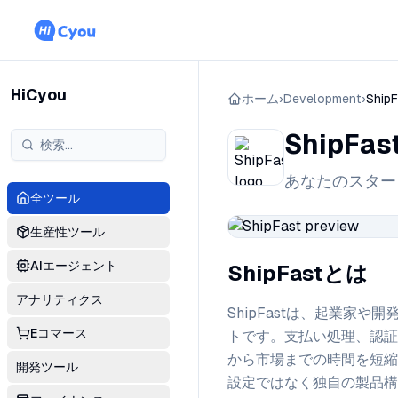
HiCyou
ホーム
›
Development
›
Ship
ShipFas
あなたのスター
全ツール
生産性ツール
AIエージェント
ShipFastとは
アナリティクス
ShipFastは、起業家や
Eコマース
トです。支払い処理、認証
から市場までの時間を短縮
開発ツール
設定ではなく独自の製品構