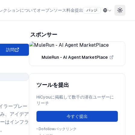
レクション
について
オープンソース
料金
提出
バッジ
Toggle
スポンサー
訪問
MuleRun - AI Agent MarketPlace
ツールを提出
HiCyouに掲載して数千の潜在ユーザーに
リーチ
ボイラープレー
み、アイデア
今すぐ提出
ーはインフラ
。
•
Dofollowバックリンク