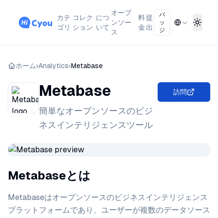
オープ
バ
カテ
コレク
につ
料
提
ンソー
ッ
Toggl
ゴリ
ション
いて
金
出
ジ
ス
ホーム
›
Analytics
›
Metabase
Metabase
訪問
簡単なオープンソースのビジ
ネスインテリジェンスツール
Metabaseとは
Metabaseはオープンソースのビジネスインテリジェンス
プラットフォームであり、ユーザーが複数のデータソース