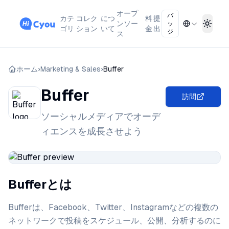
オープ
バ
カテ
コレク
につ
料
提
ンソー
ッ
Toggl
ゴリ
ション
いて
金
出
ジ
ス
ホーム
›
Marketing & Sales
›
Buffer
Buffer
訪問
ソーシャルメディアでオーデ
ィエンスを成長させよう
Bufferとは
Bufferは、Facebook、Twitter、Instagramなどの複数の
ネットワークで投稿をスケジュール、公開、分析するのに