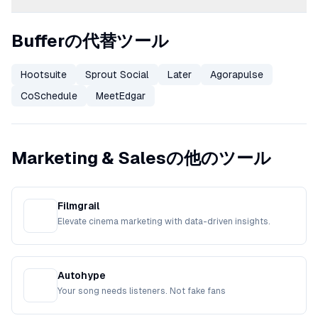
Bufferの代替ツール
Hootsuite
Sprout Social
Later
Agorapulse
CoSchedule
MeetEdgar
Marketing & Salesの他のツール
Filmgrail
Elevate cinema marketing with data-driven insights.
Autohype
Your song needs listeners. Not fake fans