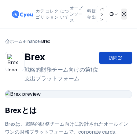
オープ
バ
カテ
コレク
につ
料
提
ンソー
ッ
Toggl
ゴリ
ション
いて
金
出
ジ
ス
ホーム
›
Finance
›
Brex
Brex
訪問
戦略的財務チーム向けの第1位
支出プラットフォーム
Brexとは
Brexは、戦略的財務チーム向けに設計されたオールイン
ワンの財務プラットフォームで、corporate cards、