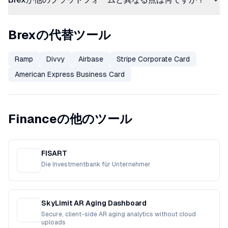
Brexの代替ツール
Ramp
Divvy
Airbase
Stripe Corporate Card
American Express Business Card
Financeの他のツール
FISART
Die Investmentbank für Unternehmer
SkyLimit AR Aging Dashboard
Secure, client-side AR aging analytics without cloud
uploads