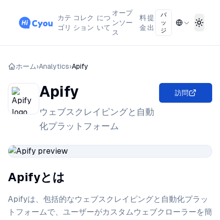
オープ
バ
カテ
コレク
につ
料
提
ンソー
ッ
Toggl
ゴリ
ション
いて
金
出
ジ
ス
ホーム
›
Analytics
›
Apify
Apify
訪問
ウェブスクレイピングと自動
化プラットフォーム
Apifyとは
Apifyは、包括的なウェブスクレイピングと自動化プラッ
トフォームで、ユーザーがカスタムウェブクローラーを簡