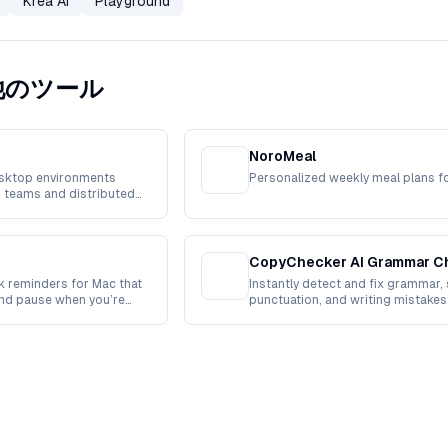
Krea AI
Playground
yの他のツール
NoroMeal
sktop environments
Personalized weekly meal plans f
 teams and distributed
CopyChecker AI Grammar C
 reminders for Mac that
Instantly detect and fix grammar, 
and pause when you’re
punctuation, and writing mistakes
powered accuracy.