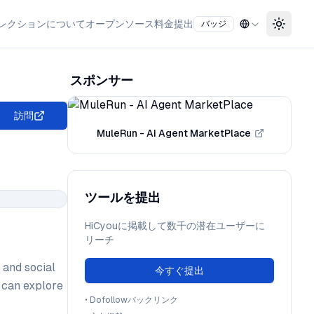
レクション
について
オープンソース
料金
提出
バッジ
Toggle
スポンサー
訪問
MuleRun - AI Agent MarketPlace
ツールを提出
HiCyouに掲載して数千の潜在ユーザーに
リーチ
 and social
今すぐ提出
 can explore
•
Dofollowバックリンク