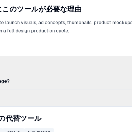
にこのツールが必要な理由
te launch visuals, ad concepts, thumbnails, product mockups
n a full design production cycle.
age?
lesの代替ツール