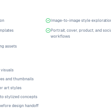
ion
Image-to-image style exploratio
emplates
Portrait, cover, product, and soci
workflows
ing assets
 visuals
ges and thumbnails
r art styles
to stylized concepts
before design handoff