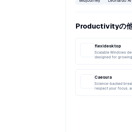
Midjourney
Leonardo AI
Productivit
flexidesktop
Scalable Windows de
designed for growing
workforces.
Caesura
Science-backed break
respect your focus, 
busy.