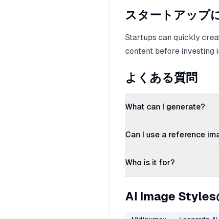
スタートアップ
Startups can quickly crea
content before investing i
よくある質問
What can I generate?
Can I use a reference im
Who is it for?
AI Image Sty