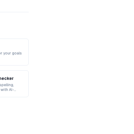
or your goals
hecker
spelling,
 with AI-