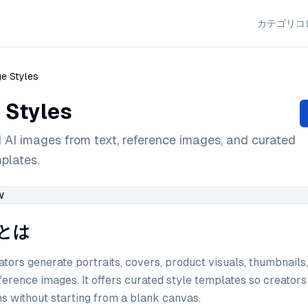
カテゴリ
コ
ge Styles
 Styles
 AI images from text, reference images, and curated
mplates.
esとは
tors generate portraits, covers, product visuals, thumbnails,
erence images. It offers curated style templates so creators
ns without starting from a blank canvas.