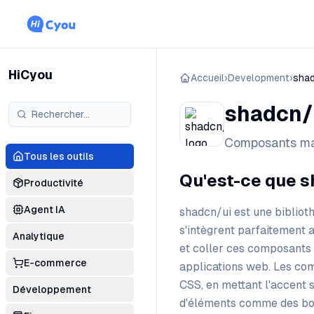
HiCyou
Accueil
›
Development
›
shad
shadcn/
Composants ma
Tous les outils
Qu'est-ce que s
Productivité
Agent IA
shadcn/ui est une bibliot
s'intègrent parfaitement 
Analytique
et coller ces composants 
E-commerce
applications web. Les com
CSS, en mettant l'accent s
Développement
d'éléments comme des bout