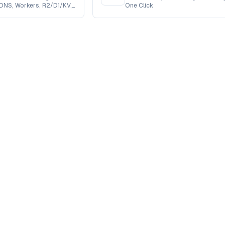
DNS, Workers, R2/D1/KV,
One Click
e go.