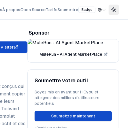
ns
À propos
Open Source
Tarifs
Soumettre
Badge
Toggle
Sponsor
Visiter
MuleRun - AI Agent MarketPlace
Soumettre votre outil
t conçus qui
Soyez mis en avant sur HiCyou et
ement copier
atteignez des milliers d'utilisateurs
e leurs
potentiels
 Tailwind
 complet
Soumettre maintenant
actif et des