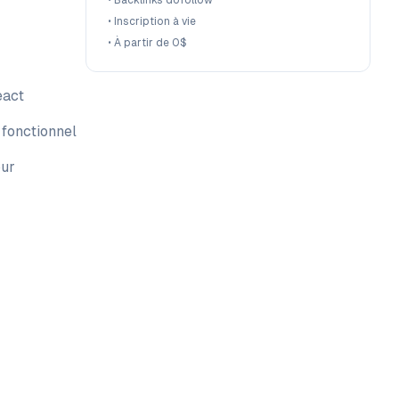
•
Backlinks dofollow
•
Inscription à vie
•
À partir de 0$
eact
 fonctionnel
our