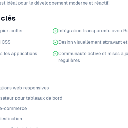
'est idéal pour le développement moderne et réactif.
 clés
pier-coller
Intégration transparente avec R
d CSS
Design visuellement attrayant et
s les applications
Communauté active et mises à j
régulières
n
ations web responsives
lisateur pour tableaux de bord
s e-commerce
estination