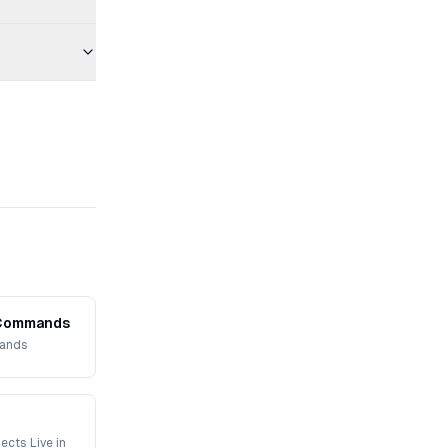
n Git Commands
ommands
ects Live in