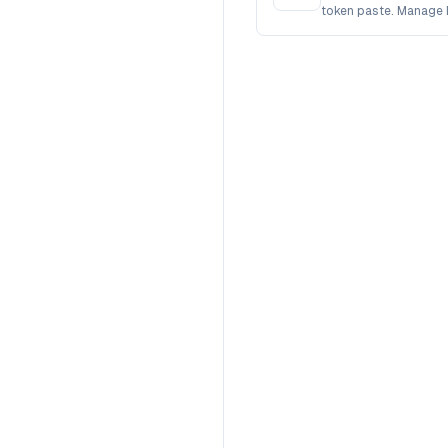
token paste. Manage 
WAF & analytics on th