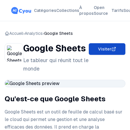
À
Open
Catégories
Collections
Tarifs
So
propos
Source
Accueil
›
Analytics
›
Google Sheets
Google Sheets
Visiter
Le tableur qui réunit tout le
monde
Qu'est-ce que Google Sheets
Google Sheets est un outil de feuille de calcul basé sur
le cloud qui permet une gestion et une analyse
efficaces des données. Il prend en charge la