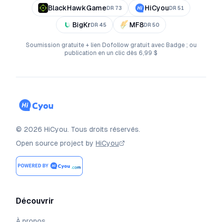
BlackHawkGame
HiCyou
DR
73
DR
51
BigKr
MF8
DR
45
DR
50
Soumission gratuite + lien Dofollow gratuit avec Badge ; ou
publication en un clic dès 6,99 $
©
2026
HiCyou
.
Tous droits réservés.
Open source project by
HiCyou
Découvrir
À propos