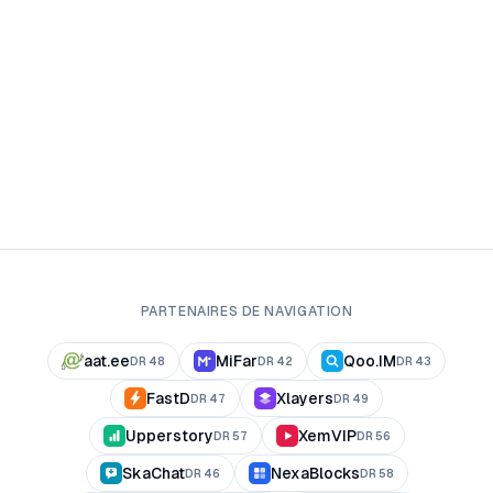
PARTENAIRES DE NAVIGATION
aat.ee
MiFar
Qoo.IM
DR
48
DR
42
DR
43
FastD
Xlayers
DR
47
DR
49
Upperstory
XemVIP
DR
57
DR
56
SkaChat
NexaBlocks
DR
46
DR
58