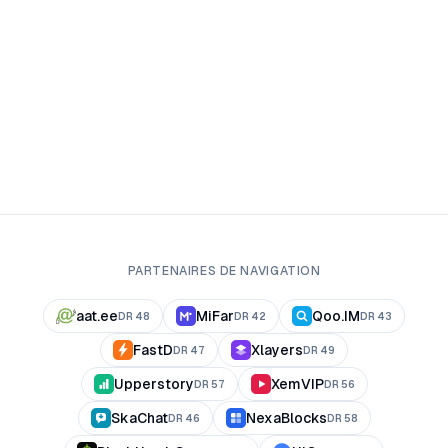
PARTENAIRES DE NAVIGATION
aat.ee
MiFar
Qoo.IM
DR
48
DR
42
DR
43
FastD
Xlayers
DR
47
DR
49
Upperstory
XemVIP
DR
57
DR
56
SkaChat
NexaBlocks
DR
46
DR
58