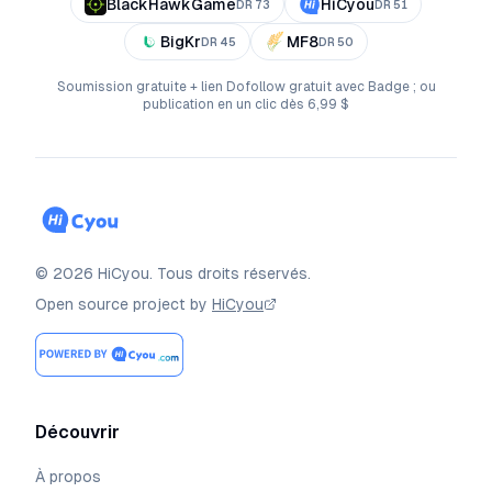
BlackHawkGame
HiCyou
DR
73
DR
51
BigKr
MF8
DR
45
DR
50
Soumission gratuite + lien Dofollow gratuit avec Badge ; ou
publication en un clic dès 6,99 $
©
2026
HiCyou
.
Tous droits réservés.
Open source project by
HiCyou
Découvrir
À propos