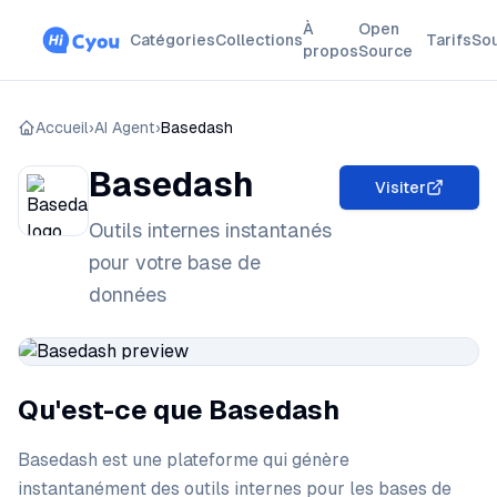
À
Open
Catégories
Collections
Tarifs
So
propos
Source
Accueil
›
AI Agent
›
Basedash
Basedash
Visiter
Outils internes instantanés
pour votre base de
données
Qu'est-ce que Basedash
Basedash est une plateforme qui génère
instantanément des outils internes pour les bases de