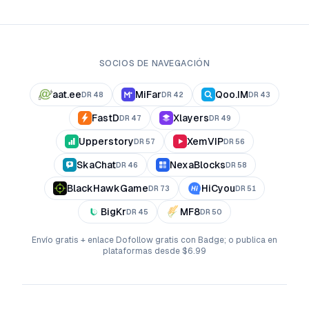
SOCIOS DE NAVEGACIÓN
aat.ee
MiFar
Qoo.IM
DR
48
DR
42
DR
43
FastD
Xlayers
DR
47
DR
49
Upperstory
XemVIP
DR
57
DR
56
SkaChat
NexaBlocks
DR
46
DR
58
BlackHawkGame
HiCyou
DR
73
DR
51
BigKr
MF8
DR
45
DR
50
Envío gratis + enlace Dofollow gratis con Badge; o publica en
plataformas desde $6.99