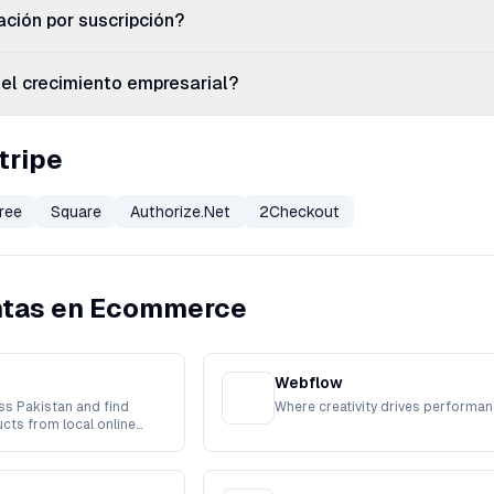
ación por suscripción?
el crecimiento empresarial?
tripe
ree
Square
Authorize.Net
2Checkout
ntas en Ecommerce
Webflow
s Pakistan and find
Where creativity drives performa
cts from local online