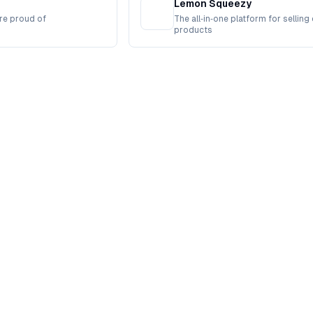
Lemon Squeezy
re proud of
The all‑in‑one platform for selling 
products