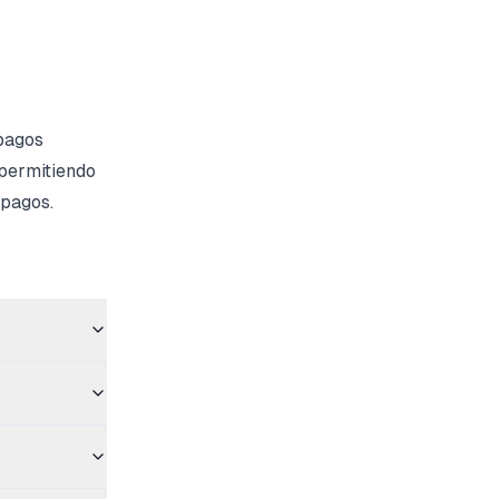
 pagos
 permitiendo
 pagos.