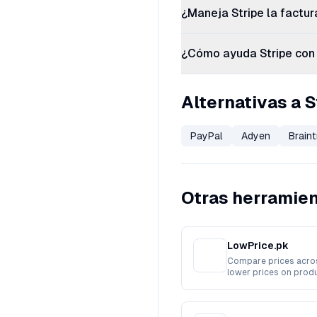
¿Maneja Stripe la factur
¿Cómo ayuda Stripe con 
Alternativas a S
PayPal
Adyen
Braint
Otras herramie
LowPrice.pk
Compare prices acros
lower prices on produ
stores.