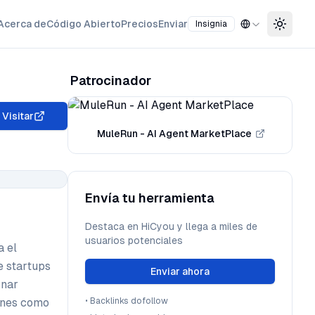
Acerca de
Código Abierto
Precios
Enviar
Insignia
Toggle
Patrocinador
Visitar
MuleRun - AI Agent MarketPlace
Envía tu herramienta
Destaca en HiCyou y llega a miles de
usuarios potenciales
a el
e startups
Enviar ahora
onar
iones como
•
Backlinks dofollow