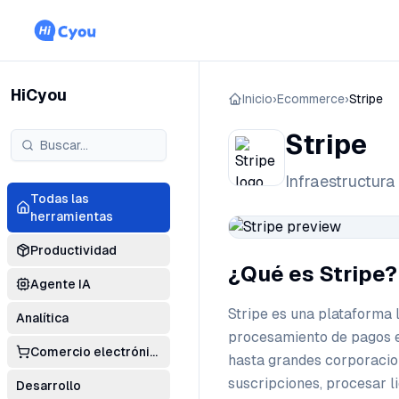
HiCyou
Inicio
›
Ecommerce
›
Stripe
Stripe
Infraestructura
Todas las
herramientas
Productividad
¿Qué es Stripe?
Agente IA
Stripe es una plataforma 
Analítica
procesamiento de pagos e
Comercio electrónico
hasta grandes corporacio
suscripciones, procesar l
Desarrollo