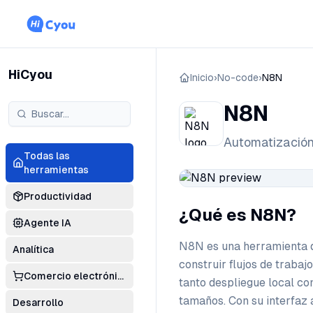
HiCyou
Inicio
›
No-code
›
N8N
N8N
Automatización 
Todas las
herramientas
Productividad
¿Qué es N8N?
Agente IA
N8N es una herramienta d
Analítica
construir flujos de traba
Comercio electrónico
tanto despliegue local co
tamaños. Con su interfaz 
Desarrollo