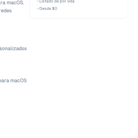
•
Listado de por vida
para macOS,
•
Desde $0
 redes
rsonalizados
 para macOS