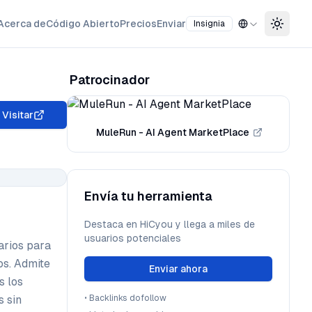
Acerca de
Código Abierto
Precios
Enviar
Insignia
Toggle
Patrocinador
Visitar
MuleRun - AI Agent MarketPlace
Envía tu herramienta
Destaca en HiCyou y llega a miles de
usuarios potenciales
arios para
os. Admite
Enviar ahora
s los
s sin
•
Backlinks dofollow