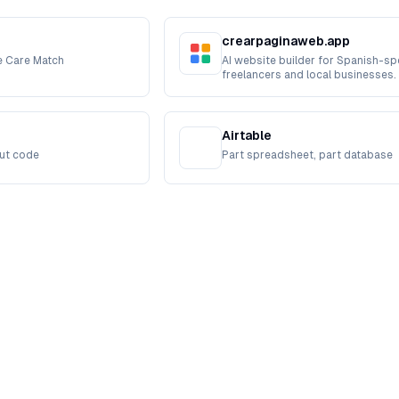
crearpaginaweb.app
e Care Match
AI website builder for Spanish-s
freelancers and local businesses.
Airtable
ut code
Part spreadsheet, part database