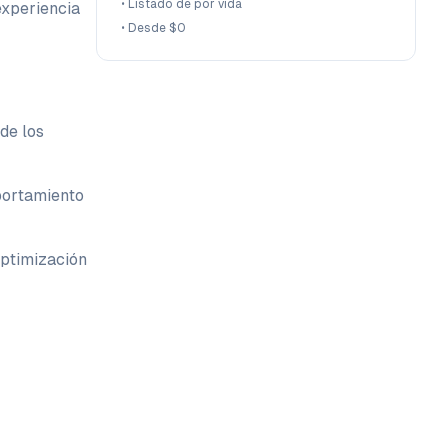
•
Listado de por vida
experiencia
•
Desde $0
 de los
portamiento
optimización