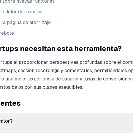
 sobre nuevas funciones
de dolor del usuario
la página de aterrizaje
 rebote
artups necesitan esta herramienta?
artups al proporcionar perspectivas profundas sobre el co
eatmaps, session recordings y comentarios, permitiéndoles o
ra una mejor experiencia de usuario y tasas de conversión má
stos bajos con sus planes asequibles.
uentes
calor?