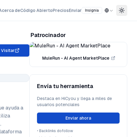
Acerca de
Código Abierto
Precios
Enviar
Insignia
Toggle
Patrocinador
Visitar
MuleRun - AI Agent MarketPlace
Envía tu herramienta
Destaca en HiCyou y llega a miles de
usuarios potenciales
ue ayuda a
iliza
Enviar ahora
,
plataforma
•
Backlinks dofollow