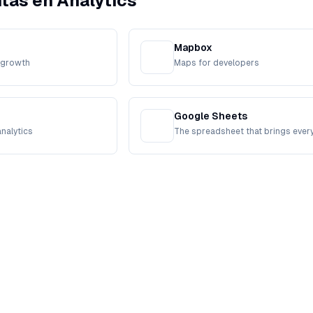
tas en Analytics
Mapbox
r growth
Maps for developers
Google Sheets
nalytics
The spreadsheet that brings ever