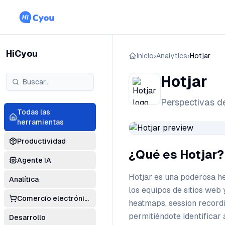
HiCyou
Inicio
›
Analytics
›
Hotjar
Hotjar
Perspectivas de
Todas las
herramientas
Productividad
¿Qué es Hotjar?
Agente IA
Hotjar es una poderosa h
Analítica
los equipos de sitios web
Comercio electrónico
heatmaps, session recordi
permitiéndote identificar
Desarrollo