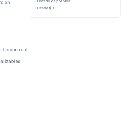
•
Listado de por vida
to en
•
Desde $0
n tiempo real
alizables