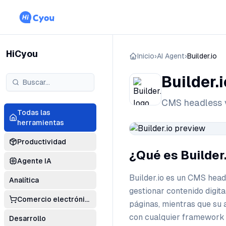
HiCyou
Inicio
›
AI Agent
›
Builder.io
Builder.i
CMS headless v
Todas las
herramientas
Productividad
¿Qué es Builder
Agente IA
Builder.io es un CMS head
Analítica
gestionar contenido digita
Comercio electrónico
páginas, mientras que su 
con cualquier framework 
Desarrollo