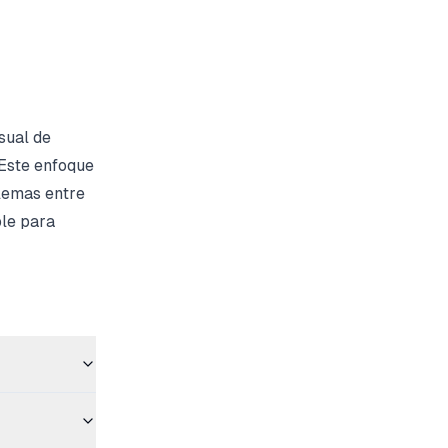
isual de
 Este enfoque
blemas entre
ble para