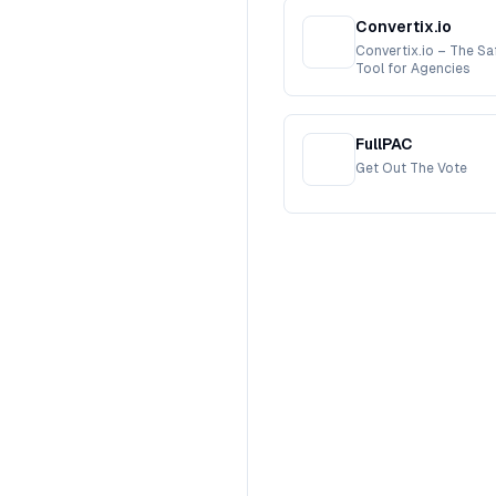
Convertix.io
Convertix.io – The S
Tool for Agencies
FullPAC
Get Out The Vote