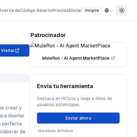
Acerca de
Código Abierto
Precios
Enviar
Insignia
Toggle
Patrocinador
Visitar
MuleRun - AI Agent MarketPlace
Envía tu herramienta
Destaca en HiCyou y llega a miles de
usuarios potenciales
os crear y
para diseñar
Enviar ahora
n perfecta
olaborar de
•
Backlinks dofollow