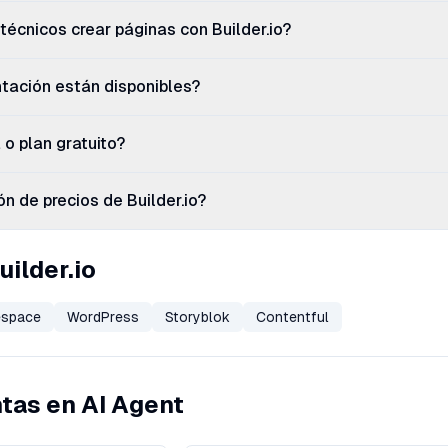
técnicos crear páginas con Builder.io?
ación están disponibles?
 o plan gratuito?
n de precios de Builder.io?
uilder.io
espace
WordPress
Storyblok
Contentful
tas en AI Agent