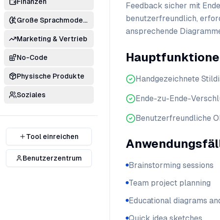
Finanzen
Feedback sicher mit Ende
benutzerfreundlich, erfor
Große Sprachmodelle
ansprechende Diagramme f
Marketing & Vertrieb
Hauptfunktion
No-Code
Physische Produkte
Handgezeichnete Stil
Soziales
Ende-zu-Ende-Verschl
Benutzerfreundliche O
Tool einreichen
Anwendungsfäl
Benutzerzentrum
Brainstorming sessions
Team project planning
Educational diagrams an
Quick idea sketches