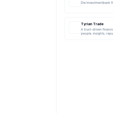
Die Investmentbank f
Tyrian Trade
A trust-driven financ
people, insights, repu
financial tools.