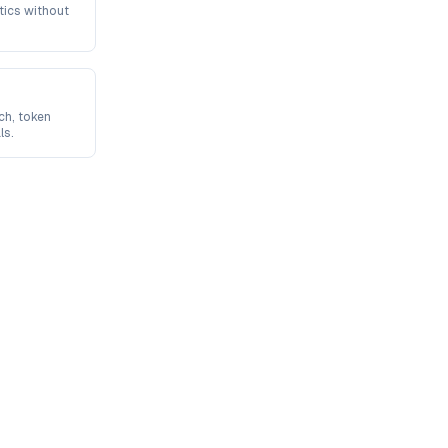
tics without
ch, token
ls.