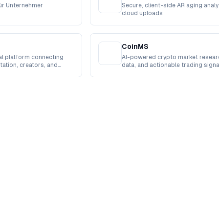
ür Unternehmer
Secure, client-side AR aging analy
cloud uploads
CoinMS
ial platform connecting
AI-powered crypto market resear
tation, creators, and
data, and actionable trading signa