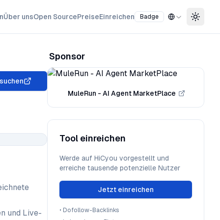
n
Über uns
Open Source
Preise
Einreichen
Badge
Toggle
Sponsor
suchen
MuleRun - AI Agent MarketPlace
Tool einreichen
Werde auf HiCyou vorgestellt und
erreiche tausende potenzielle Nutzer
eichnete
Jetzt einreichen
•
Dofollow-Backlinks
en und Live-