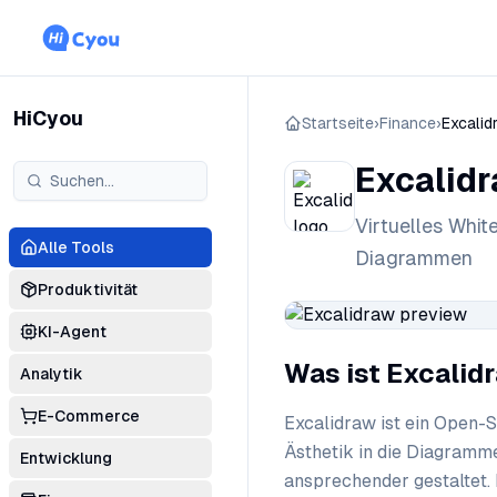
HiCyou
Startseite
›
Finance
›
Excalid
Excalid
Virtuelles Whi
Alle Tools
Diagrammen
Produktivität
KI-Agent
Was ist Excalid
Analytik
E-Commerce
Excalidraw ist ein Open-
Ästhetik in die Diagramm
Entwicklung
ansprechender gestaltet. 