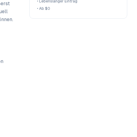
•
Lebenslanger Eintrag
ßerst
•
Ab $0
uell
önnen.
on