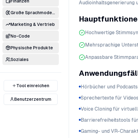
Finanzen
Audioinhaltsgenerierung u
Große Sprachmodelle
Hauptfunktion
Marketing & Vertrieb
Hochwertige Stimmsyn
No-Code
Mehrsprachige Unters
Physische Produkte
Anpassbare Stimmpar
Soziales
Anwendungsfäl
Tool einreichen
Hörbücher und Podcasts 
Sprechertexte für Video
Benutzerzentrum
Voice Cloning für virtuel
Barrierefreiheitstools f
Gaming- und VR-Charak