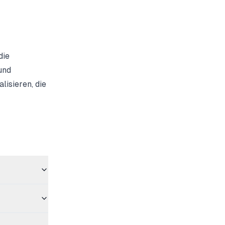
die
und
isieren, die