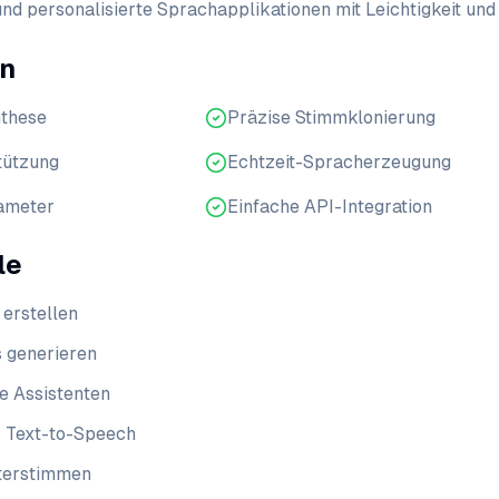
nd personalisierte Sprachapplikationen mit Leichtigkeit und
en
these
Präzise Stimmklonierung
tützung
Echtzeit-Spracherzeugung
ameter
Einfache API-Integration
le
erstellen
s generieren
le Assistenten
ür Text-to-Speech
terstimmen