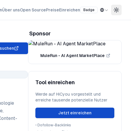
n
Über uns
Open Source
Preise
Einreichen
Badge
Toggle
Sponsor
suchen
MuleRun - AI Agent MarketPlace
Tool einreichen
Werde auf HiCyou vorgestellt und
erreiche tausende potenzielle Nutzer
nologie
e,
Jetzt einreichen
Content-
•
Dofollow-Backlinks