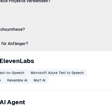
ielle Projekte verwenden?
rachsynthese?
h für Anfänger?
 ElevenLabs
ext-to-Speech
Microsoft Azure Text to Speech
h
Resemble AI
Murf AI
 AI Agent