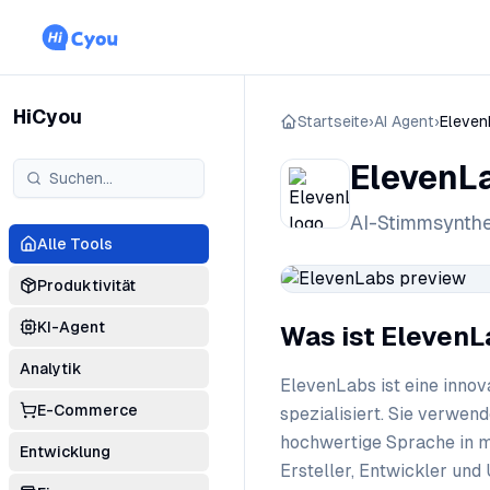
HiCyou
Startseite
›
AI Agent
›
Eleven
ElevenL
AI-Stimmsynthe
Alle Tools
Produktivität
KI-Agent
Was ist Eleven
Analytik
ElevenLabs ist eine innov
E-Commerce
spezialisiert. Sie verwend
hochwertige Sprache in m
Entwicklung
Ersteller, Entwickler un